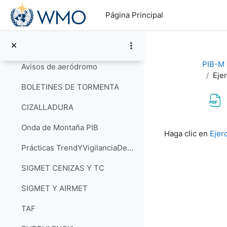
Salta al contenido principal
Trend_VigilanciaDeAeródromo
Página Principal
EJEMPLOS METAR Y SPECI RESUELTOS
ATENCIÓN A LOS ACC
PIB-M 4
Avisos de aeródromo
Ejer
BOLETINES DE TORMENTA
CIZALLADURA
Requisitos de f
Onda de Montaña PIB
Haga clic en
Ejer
Prácticas TrendYVigilanciaDeAeródromo
SIGMET CENIZAS Y TC
SIGMET Y AIRMET
TAF