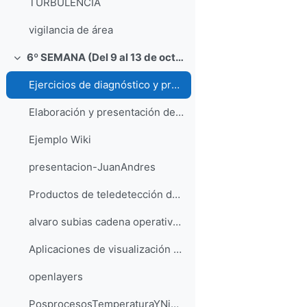
TURBULENCIA
vigilancia de área
6º SEMANA (Del 9 al 13 de octubre)
Colapsar
Ejercicios de diagnóstico y predicción operativa
Elaboración y presentación de informes de casos de estudio
Ejemplo Wiki
presentacion-JuanAndres
Productos de teledetección del ATAP
alvaro subias cadena operativa modelos
Aplicaciones de visualización PIB-M
openlayers
PosprocesosTemperaturaYNieve