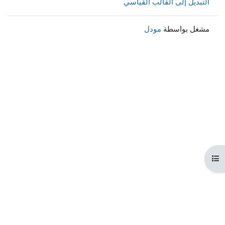
التبديل إلى القالب القياسي
مشغل بواسطة
مودل
هرس المقرر