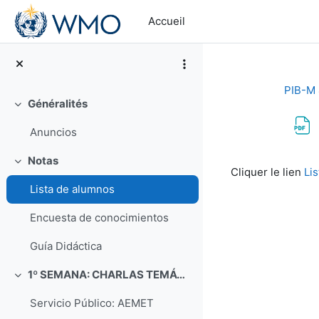
Passer au contenu principal
Accueil
PIB-M 4
Généralités
Replier
Anuncios
Conditions d’a
Notas
Replier
Cliquer le lien
Li
Lista de alumnos
Encuesta de conocimientos
Guía Didáctica
1º SEMANA: CHARLAS TEMÁTICAS (Del 4 al 8 de septiembre)
Replier
Servicio Público: AEMET