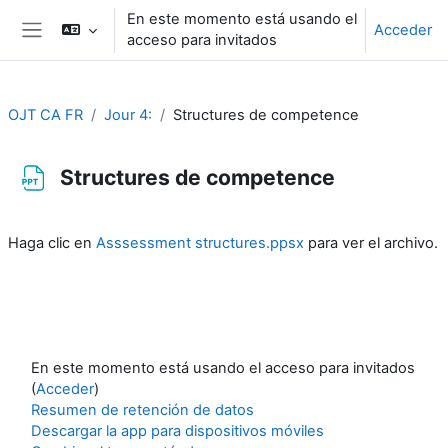
Salta al contenido principal
En este momento está usando el
Acceder
acceso para invitados
Panel lateral
OJT CA FR
Jour 4:
Structures de competence
Structures de competence
Requisitos de finalización
Haga clic en
Asssessment structures.ppsx
para ver el archivo.
En este momento está usando el acceso para invitados
(
Acceder
)
Resumen de retención de datos
Descargar la app para dispositivos móviles