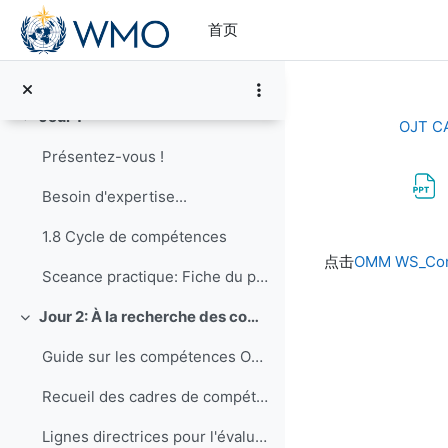
折叠
跳到主要内容
首页
Announcements
Feedback pour le cours OJT/CA en RA-I, session française
Jour 1
折叠
OJT C
Présentez-vous !
Besoin d'expertise...
1.8 Cycle de compétences
完成条件
点击
OMM WS_Const
Sceance practique: Fiche du poste pour un Barrista (faire du cafe)
Jour 2: À la recherche des compétences
折叠
Guide sur les compétences OMM
Recueil des cadres de compétences de l'OMM (EN)
Lignes directrices pour l'évaluation des compétences pour la fourniture de services climatologiques (EN)