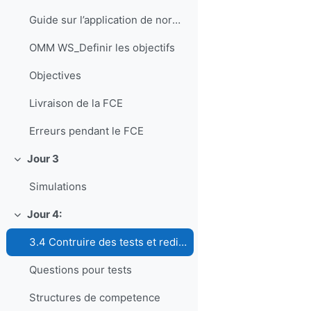
Guide sur l’application de normes d’enseignement et de formation professionnelle en météorologie et en hydrologie
OMM WS_Definir les objectifs
Objectives
Livraison de la FCE
Erreurs pendant le FCE
Jour 3
折叠
Simulations
Jour 4:
折叠
3.4 Contruire des tests et rediger des questions pour EC
Questions pour tests
Structures de competence