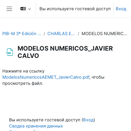
Перейти к основному содержанию
Вы используете гостевой доступ
Вход
Боковая панель
PIB-M 3ª Edición (fase práctica)
CHARLAS ESPECIFICAS
MODELOS NUMERICOS_JAVIER CALVO
MODELOS NUMERICOS_JAVIER
CALVO
Требуемые условия завершения
Нажмите на ссылку
ModelosNumericosAEMET_JavierCalvo.pdf
, чтобы
просмотреть файл.
Вы используете гостевой доступ (
Вход
)
Сводка хранения данных