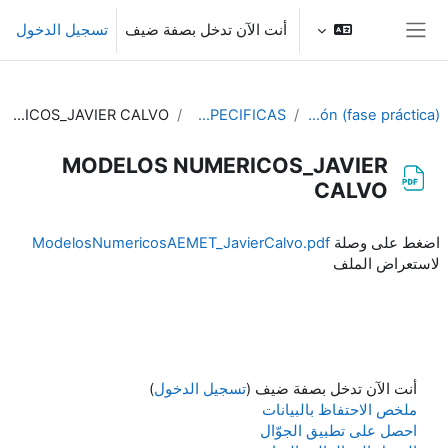
خطى إلى المحتوى الرئيسي
أنت الآن تدخل بصفة ضيف
تسجيل الدخول
واجهة جانبية
MODELOS NUMERICOS_JAVIER CALVO
CHARLAS ESPECIFICAS
PIB-M 3ª Edición (fase práctica)
MODELOS NUMERICOS_JAVIER
CALVO
متطلبات الإكمال
اضغط على وصلة
ModelosNumericosAEMET_JavierCalvo.pdf
لاستعراض الملف
أنت الآن تدخل بصفة ضيف (
تسجيل الدخول
)
ملخص الاحتفاظ بالبيانات
احصل على تطبيق الجوّال