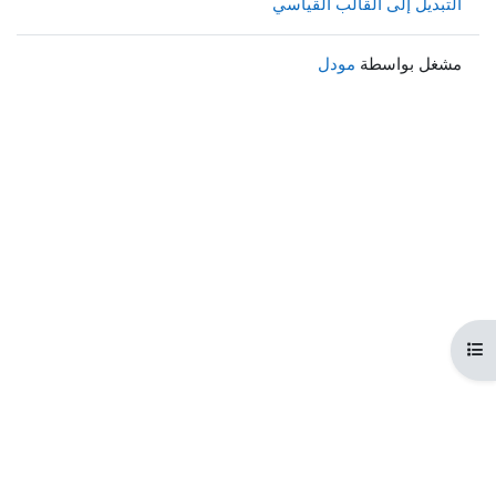
التبديل إلى القالب القياسي
مشغل بواسطة
مودل
هرس المقرر