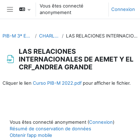
Passer au contenu principal
Vous êtes connecté
Connexion
anonymement
Panneau latéral
PIB-M 3ª Edición (fase práctica)
CHARLAS ESPECIFICAS
LAS RELACIONES INTERNACIONALES DE AEMET Y EL CRF_ANDREA GRANDE
LAS RELACIONES
INTERNACIONALES DE AEMET Y EL
CRF_ANDREA GRANDE
Conditions d’achèvement
Cliquer le lien
Curso PIB-M 2022.pdf
pour afficher le fichier.
Vous êtes connecté anonymement (
Connexion
)
Résumé de conservation de données
Obtenir l’app mobile