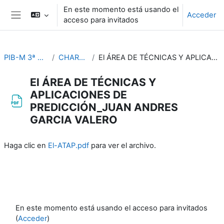
Salta al contenido principal
En este momento está usando el
Acceder
acceso para invitados
Panel lateral
PIB-M 3ª Edición (fase práctica)
CHARLAS ESPECIFICAS
El ÁREA DE TÉCNICAS Y APLICACIONES DE PREDICCIÓN_JUAN ANDRES GARCIA VALERO
El ÁREA DE TÉCNICAS Y
APLICACIONES DE
PREDICCIÓN_JUAN ANDRES
GARCIA VALERO
Requisitos de finalización
Haga clic en
El-ATAP.pdf
para ver el archivo.
En este momento está usando el acceso para invitados
(
Acceder
)