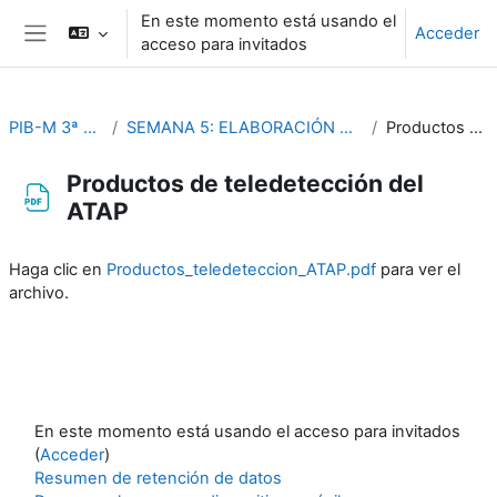
Salta al contenido principal
En este momento está usando el
Acceder
acceso para invitados
Panel lateral
PIB-M 3ª Edición (fase práctica)
SEMANA 5: ELABORACIÓN Y PRESENTACION DE INFORMES DE CASOS ESTUDIO
Productos de teledetección del ATAP
Productos de teledetección del
ATAP
Requisitos de finalización
Haga clic en
Productos_teledeteccion_ATAP.pdf
para ver el
archivo.
En este momento está usando el acceso para invitados
(
Acceder
)
Resumen de retención de datos