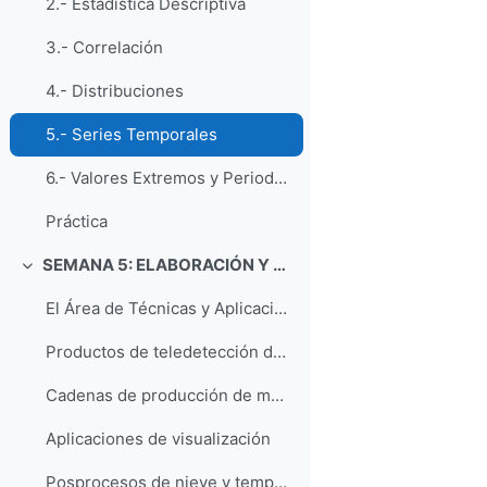
2.- Estadística Descriptiva
3.- Correlación
4.- Distribuciones
5.- Series Temporales
6.- Valores Extremos y Periodos de Retorno
Práctica
SEMANA 5: ELABORACIÓN Y PRESENTACION DE INFORMES DE CASOS ESTUDIO
折叠
El Área de Técnicas y Aplicaciones de Predicción
Productos de teledetección del ATAP
Cadenas de producción de modelos y desarrollos asociados
Aplicaciones de visualización
Posprocesos de nieve y temperatura en el ATAP