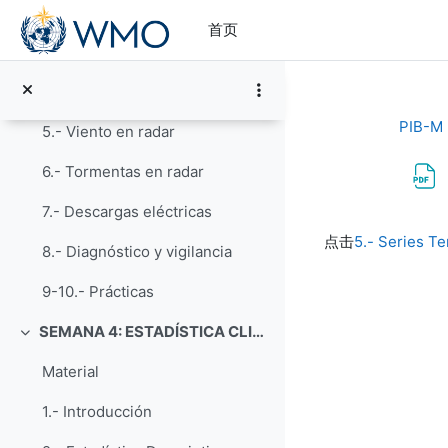
跳到主要内容
2.- Exploración radar y redes de radares
首页
3.- Usos y limitaciones del radar
4.- Tipos de productos radar
PIB-M 3
5.- Viento en radar
6.- Tormentas en radar
7.- Descargas eléctricas
完成条件
点击
5.- Series T
8.- Diagnóstico y vigilancia
9-10.- Prácticas
SEMANA 4: ESTADÍSTICA CLIMATOLÓGICA CON R
折叠
Material
1.- Introducción