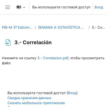
Перейти к основному содержанию
Вы используете гостевой доступ
Вход
Боковая панель
PIB-M 3ª Edición (fase práctica)
SEMANA 4: ESTADÍSTICA CLIMATOLÓGICA CON R
3.- Correlación
3.- Correlación
Требуемые условия завершения
Нажмите на ссылку
3.- Correlacion.pdf
, чтобы просмотреть
файл.
Вы используете гостевой доступ (
Вход
)
Сводка хранения данных
Скачать мобильное приложение