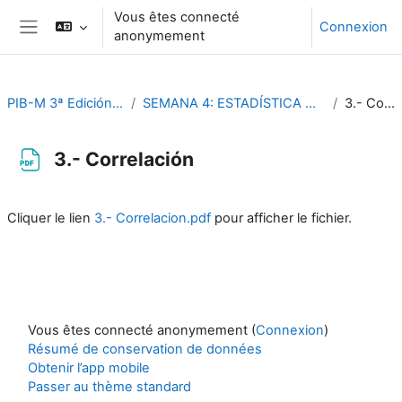
Passer au contenu principal
Vous êtes connecté
Connexion
anonymement
Panneau latéral
PIB-M 3ª Edición (fase práctica)
SEMANA 4: ESTADÍSTICA CLIMATOLÓGICA CON R
3.- Correlación
3.- Correlación
Conditions d’achèvement
Cliquer le lien
3.- Correlacion.pdf
pour afficher le fichier.
Vous êtes connecté anonymement (
Connexion
)
Résumé de conservation de données
Obtenir l’app mobile
Passer au thème standard