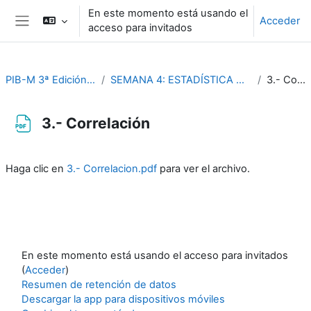
Salta al contenido principal
En este momento está usando el
Acceder
acceso para invitados
Panel lateral
PIB-M 3ª Edición (fase práctica)
SEMANA 4: ESTADÍSTICA CLIMATOLÓGICA CON R
3.- Correlación
3.- Correlación
Requisitos de finalización
Haga clic en
3.- Correlacion.pdf
para ver el archivo.
En este momento está usando el acceso para invitados
(
Acceder
)
Resumen de retención de datos
Descargar la app para dispositivos móviles