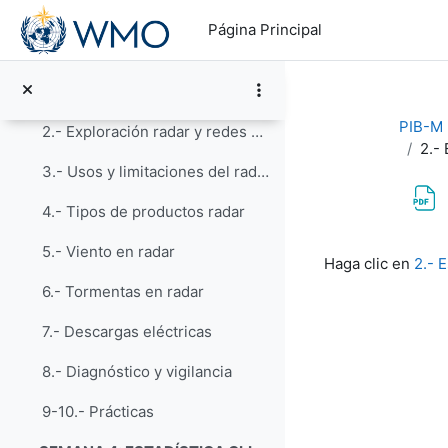
Salta al contenido principal
Satélites meteorológicos y Nowcasting
Página Principal
Segunda Parte: Interpretación práctica de radar y ...
1.- Introducción al radar
PIB-M 3
2.- Exploración radar y redes de radares
2.- 
3.- Usos y limitaciones del radar
4.- Tipos de productos radar
Requisitos de f
5.- Viento en radar
Haga clic en
2.- 
6.- Tormentas en radar
7.- Descargas eléctricas
8.- Diagnóstico y vigilancia
9-10.- Prácticas