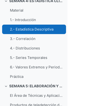
SEMANA 4: ESTADÍSTICA CLIMATOLÓGICA CON R
Colapsar
Material
1.- Introducción
2.- Estadística Descriptiva
3.- Correlación
4.- Distribuciones
5.- Series Temporales
6.- Valores Extremos y Periodos de Retorno
Práctica
SEMANA 5: ELABORACIÓN Y PRESENTACION DE INFORMES DE CASOS ESTUDIO
Colapsar
El Área de Técnicas y Aplicaciones de Predicción
Productos de teledetección del ATAP