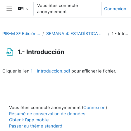
Passer au contenu principal
Vous êtes connecté
Connexion
anonymement
Panneau latéral
PIB-M 3ª Edición (fase práctica)
SEMANA 4: ESTADÍSTICA CLIMATOLÓGICA CON R
1.- Introducción
1.- Introducción
Conditions d’achèvement
Cliquer le lien
1.- Introduccion.pdf
pour afficher le fichier.
Vous êtes connecté anonymement (
Connexion
)
Résumé de conservation de données
Obtenir l’app mobile
Passer au thème standard