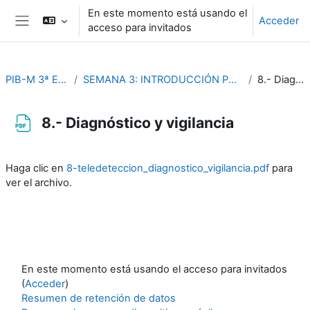
Salta al contenido principal
En este momento está usando el
Acceder
acceso para invitados
Panel lateral
PIB-M 3ª Edición (fase práctica)
SEMANA 3: INTRODUCCIÓN PRÁCTICA A LA TELEDETECCIÓN Y AL NOWCASTING
8.- Diagnóstico y vigilancia
8.- Diagnóstico y vigilancia
Requisitos de finalización
Haga clic en
8-teledeteccion_diagnostico_vigilancia.pdf
para
ver el archivo.
En este momento está usando el acceso para invitados
(
Acceder
)
Resumen de retención de datos