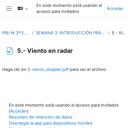
Salta al contenido principal
En este momento está usando el
Acceder
acceso para invitados
Panel lateral
PIB-M 3ª Edición (fase práctica)
SEMANA 3: INTRODUCCIÓN PRÁCTICA A LA TELEDETECCIÓN Y AL NOWCASTING
5.- Viento en radar
5.- Viento en radar
Requisitos de finalización
Haga clic en
5-viento_doppler.pdf
para ver el archivo.
En este momento está usando el acceso para invitados
(
Acceder
)
Resumen de retención de datos
Descargar la app para dispositivos móviles