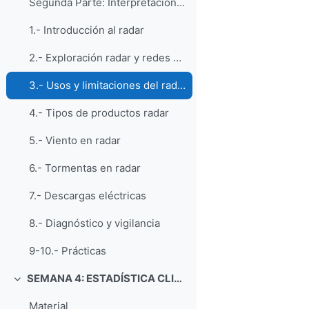
Segunda Parte: Interpretación práctica de radar y ...
1.- Introducción al radar
2.- Exploración radar y redes de radares
3.- Usos y limitaciones del radar
4.- Tipos de productos radar
5.- Viento en radar
6.- Tormentas en radar
7.- Descargas eléctricas
8.- Diagnóstico y vigilancia
9-10.- Prácticas
SEMANA 4: ESTADÍSTICA CLIMATOLÓGICA CON R
Colapsar
Material