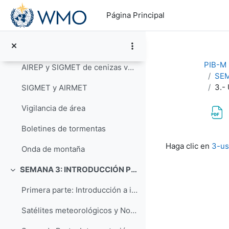
Salta al contenido principal
practica vigilancia
Página Principal
Engelamiento
TAF
PIB-M 3
AIREP y SIGMET de cenizas volcánicas
SEM
3.- 
SIGMET y AIRMET
Vigilancia de área
Boletines de tormentas
Requisitos de f
Haga clic en
3-us
Onda de montaña
SEMANA 3: INTRODUCCIÓN PRÁCTICA A LA TELEDETECCIÓN Y AL NOWCASTING
Colapsar
Primera parte: Introducción a interpretación a imá...
Satélites meteorológicos y Nowcasting