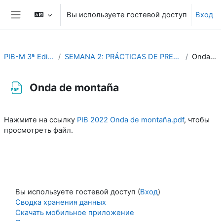
Перейти к основному содержанию
Вы используете гостевой доступ
Вход
Боковая панель
PIB-M 3ª Edición (fase práctica)
SEMANA 2: PRÁCTICAS DE PREDICCION METEOROLÓGICA AERONAUTICA
Onda de montaña
Onda de montaña
Требуемые условия завершения
Нажмите на ссылку
PIB 2022 Onda de montaña.pdf
, чтобы
просмотреть файл.
Вы используете гостевой доступ (
Вход
)
Сводка хранения данных
Скачать мобильное приложение