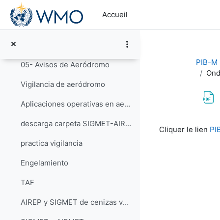
Passer au contenu principal
02- Turbulencia
Accueil
03- METAR-SPECI
04- TREND
PIB-M 3
05- Avisos de Aeródromo
Ond
Vigilancia de aeródromo
Aplicaciones operativas en aeronáutica
Conditions d’a
descarga carpeta SIGMET-AIRMET
Cliquer le lien
PI
practica vigilancia
Engelamiento
TAF
AIREP y SIGMET de cenizas volcánicas