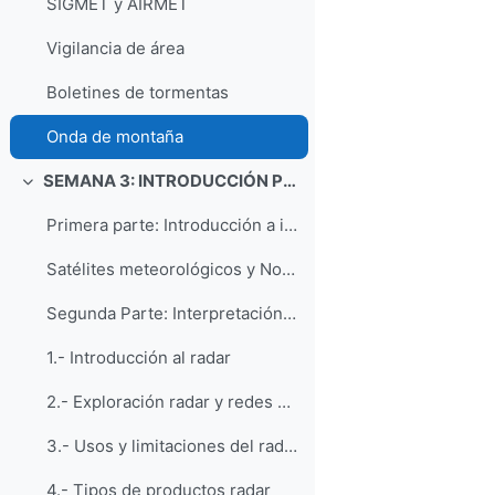
SIGMET y AIRMET
Vigilancia de área
Boletines de tormentas
Onda de montaña
SEMANA 3: INTRODUCCIÓN PRÁCTICA A LA TELEDETECCIÓN Y AL NOWCASTING
Replier
Primera parte: Introducción a interpretación a imá...
Satélites meteorológicos y Nowcasting
Segunda Parte: Interpretación práctica de radar y ...
1.- Introducción al radar
2.- Exploración radar y redes de radares
3.- Usos y limitaciones del radar
4.- Tipos de productos radar