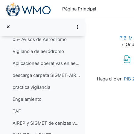
Salta al contenido principal
02- Turbulencia
Página Principal
03- METAR-SPECI
04- TREND
PIB-M 3
05- Avisos de Aeródromo
Ond
Vigilancia de aeródromo
Aplicaciones operativas en aeronáutica
Requisitos de f
descarga carpeta SIGMET-AIRMET
Haga clic en
PIB 
practica vigilancia
Engelamiento
TAF
AIREP y SIGMET de cenizas volcánicas