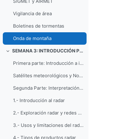
SIGMET y AIRMET
Vigilancia de área
Boletines de tormentas
Onda de montaña
SEMANA 3: INTRODUCCIÓN PRÁCTICA A LA TELEDETECCIÓN Y AL NOWCASTING
Colapsar
Primera parte: Introducción a interpretación a imá...
Satélites meteorológicos y Nowcasting
Segunda Parte: Interpretación práctica de radar y ...
1.- Introducción al radar
2.- Exploración radar y redes de radares
3.- Usos y limitaciones del radar
4.- Tipos de productos radar