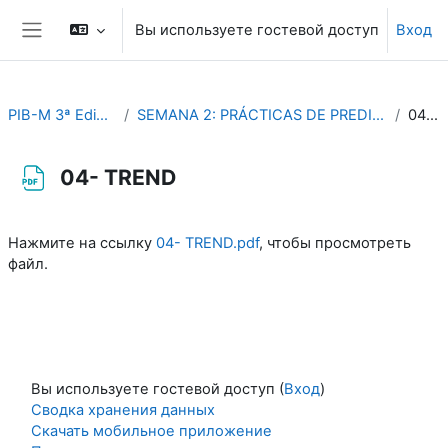
Перейти к основному содержанию
Вы используете гостевой доступ
Вход
Боковая панель
PIB-M 3ª Edición (fase práctica)
SEMANA 2: PRÁCTICAS DE PREDICCION METEOROLÓGICA AERONAUTICA
04- TREND
04- TREND
Требуемые условия завершения
Нажмите на ссылку
04- TREND.pdf
, чтобы просмотреть
файл.
Вы используете гостевой доступ (
Вход
)
Сводка хранения данных
Скачать мобильное приложение