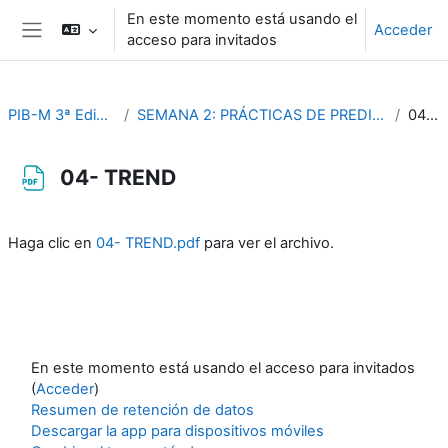
Salta al contenido principal
En este momento está usando el
Acceder
acceso para invitados
Panel lateral
PIB-M 3ª Edición (fase práctica)
SEMANA 2: PRÁCTICAS DE PREDICCION METEOROLÓGICA AERONAUTICA
04- TREND
04- TREND
Requisitos de finalización
Haga clic en
04- TREND.pdf
para ver el archivo.
En este momento está usando el acceso para invitados
(
Acceder
)
Resumen de retención de datos
Descargar la app para dispositivos móviles