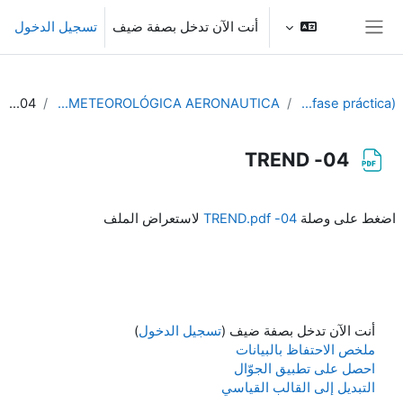
خطى إلى المحتوى الرئيسي
أنت الآن تدخل بصفة ضيف
تسجيل الدخول
واجهة جانبية
04- TREND
SEMANA 2: PRÁCTICAS DE PREDICCION METEOROLÓGICA AERONAUTICA
PIB-M 3ª Edición (fase práctica)
04- TREND
متطلبات الإكمال
اضغط على وصلة
04- TREND.pdf
لاستعراض الملف
أنت الآن تدخل بصفة ضيف (
تسجيل الدخول
)
ملخص الاحتفاظ بالبيانات
احصل على تطبيق الجوّال
التبديل إلى القالب القياسي