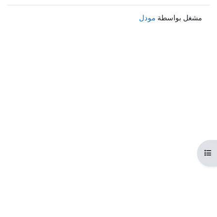
مشغل بواسطة
مودل
هرس المقرر