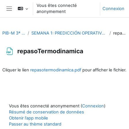
Passer au contenu principal
Vous êtes connecté
Connexion
anonymement
Panneau latéral
PIB-M 3ª Edición (fase práctica)
SEMANA 1: PREDICCIÓN OPERATIVA Y PROBLEMAS DE DINÁMICA Y TERMODINÁMICA DE LA ATMÓSFERA
repasoTermodinamica
repasoTermodinamica
Conditions d’achèvement
Cliquer le lien
repasotermodinamica.pdf
pour afficher le fichier.
Vous êtes connecté anonymement (
Connexion
)
Résumé de conservation de données
Obtenir l’app mobile
Passer au thème standard