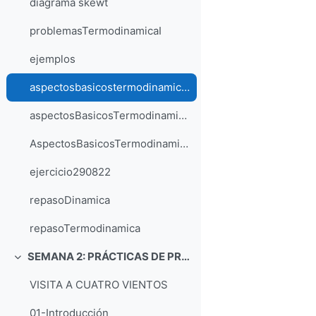
diagrama skewt
problemasTermodinamicaI
ejemplos
aspectosbasicostermodinamica1
aspectosBasicosTermodinamicaII
AspectosBasicosTermodinamicaIII
ejercicio290822
repasoDinamica
repasoTermodinamica
SEMANA 2: PRÁCTICAS DE PREDICCION METEOROLÓGICA AERONAUTICA
Collapse
VISITA A CUATRO VIENTOS
01-Introducción