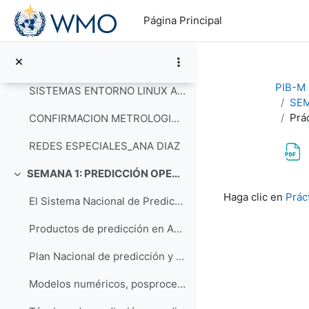
Salta al contenido principal
AERONÁUTICA Y CIELO UNICO_ALEJANDRO MENDEZ
Página Principal
MODELOS NUMERICOS_JAVIER CALVO
NUEVO SISTEMA HPC-AEMET_RAUL CORREDOR
PIB-M 3
SISTEMAS ENTORNO LINUX AEMET_RAUL CORREDOR
SEM
Prá
CONFIRMACION METROLOGICA_FORTUNATO
REDES ESPECIALES_ANA DIAZ
SEMANA 1: PREDICCIÓN OPERATIVA Y PROBLEMAS DE DINÁMICA Y TERMODINÁMICA DE LA ATMÓSFERA
Colapsar
Requisitos de f
Haga clic en
Prác
El Sistema Nacional de Predicción de AEMET
Productos de predicción en AEMET
Plan Nacional de predicción y vigilancia de FMA (Meteoalerta)
Modelos numéricos, posprocesos y herramientas operativas usadas en AEMET