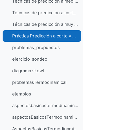
Técnicas de predicción a medio: ensembles y evaluación de la incertidumbre
Técnicas de predicción a corto plazo
Técnicas de predicción a muy corto plazo y vigilancia
Práctica Predicción a corto y medio plazo
problemas_propuestos
ejercicio_sondeo
diagrama skewt
problemasTermodinamicaI
ejemplos
aspectosbasicostermodinamica1
aspectosBasicosTermodinamicaII
AspectosBasicosTermodinamicaIII