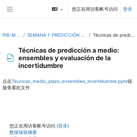
跳到主要内容
您正在用访客帐号访问
登录
停靠面板
PIB-M 3ª Edición (fase práctica)
SEMANA 1: PREDICCIÓN OPERATIVA Y PROBLEMAS DE DINÁMICA Y TERMODINÁMICA DE LA ATMÓSFERA
Técnicas de predicción a medio: ensembles y evaluación de la incertidumbre
Técnicas de predicción a medio:
ensembles y evaluación de la
incertidumbre
完成条件
点击
Técnicas_medio_plazo_ensembles_incertidumbre.pptx
链
接查看此文件
您正在用访客帐号访问 (
登录
)
‎数据保留摘要‎