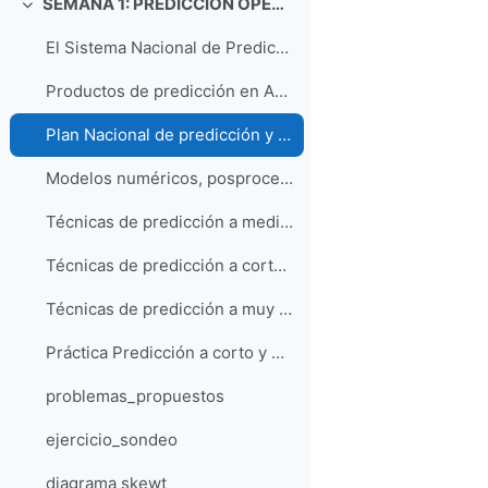
SEMANA 1: PREDICCIÓN OPERATIVA Y PROBLEMAS DE DINÁMICA Y TERMODINÁMICA DE LA ATMÓSFERA
Collapse
El Sistema Nacional de Predicción de AEMET
Productos de predicción en AEMET
Plan Nacional de predicción y vigilancia de FMA (Meteoalerta)
Modelos numéricos, posprocesos y herramientas operativas usadas en AEMET
Técnicas de predicción a medio: ensembles y evaluación de la incertidumbre
Técnicas de predicción a corto plazo
Técnicas de predicción a muy corto plazo y vigilancia
Práctica Predicción a corto y medio plazo
problemas_propuestos
ejercicio_sondeo
diagrama skewt