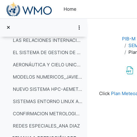
Skip to main content
ESTRUCTURA Y SERVICIO PUBLICO_ANA CASALS
Home
ATENCIÓN A USUARIOS_ELIA DIEZ
El ÁREA DE TÉCNICAS Y APLICACIONES DE PREDICCIÓN_JUAN ANDRES GARCIA VALERO
PIB-M 3
LAS RELACIONES INTERNACIONALES DE AEMET Y EL CRF_ANDREA GRANDE
SEM
Pla
EL SISTEMA DE GESTION DE CALIDAD DE AEMET_MERCEDES VELAZQUEZ
AERONÁUTICA Y CIELO UNICO_ALEJANDRO MENDEZ
MODELOS NUMERICOS_JAVIER CALVO
Completion re
NUEVO SISTEMA HPC-AEMET_RAUL CORREDOR
Click
Plan Meteoa
SISTEMAS ENTORNO LINUX AEMET_RAUL CORREDOR
CONFIRMACION METROLOGICA_FORTUNATO
REDES ESPECIALES_ANA DIAZ