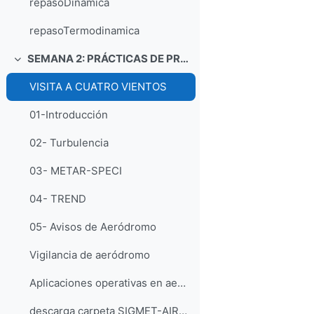
repasoDinamica
repasoTermodinamica
SEMANA 2: PRÁCTICAS DE PREDICCION METEOROLÓGICA AERONAUTICA
折叠
VISITA A CUATRO VIENTOS
01-Introducción
02- Turbulencia
03- METAR-SPECI
04- TREND
05- Avisos de Aeródromo
Vigilancia de aeródromo
Aplicaciones operativas en aeronáutica
descarga carpeta SIGMET-AIRMET