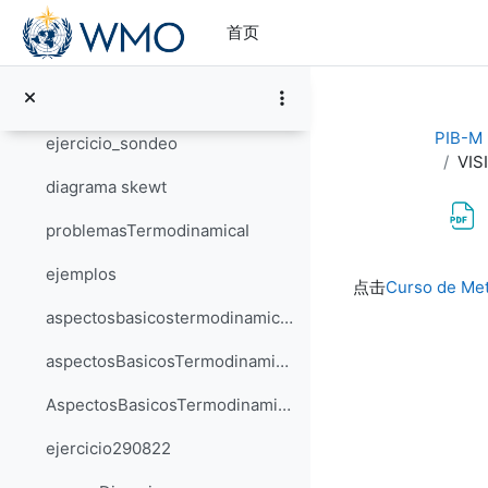
跳到主要内容
Técnicas de predicción a muy corto plazo y vigilancia
首页
Práctica Predicción a corto y medio plazo
problemas_propuestos
PIB-M 3
ejercicio_sondeo
VIS
diagrama skewt
problemasTermodinamicaI
完成条件
ejemplos
点击
Curso de Met
aspectosbasicostermodinamica1
aspectosBasicosTermodinamicaII
AspectosBasicosTermodinamicaIII
ejercicio290822