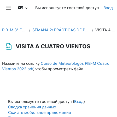
Перейти к основному содержанию
Вы используете гостевой доступ
Вход
Боковая панель
PIB-M 3ª Edición (fase práctica)
SEMANA 2: PRÁCTICAS DE PREDICCION METEOROLÓGICA AERONAUTICA
VISITA A CUATRO VIENTOS
VISITA A CUATRO VIENTOS
Требуемые условия завершения
Нажмите на ссылку
Curso de Meteorologos PIB-M Cuatro
Vientos 2022.pdf
, чтобы просмотреть файл.
Вы используете гостевой доступ (
Вход
)
Сводка хранения данных
Скачать мобильное приложение