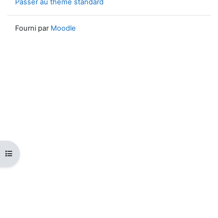
Passer au thème standard
Fourni par
Moodle
Ouvrir l’index du cours