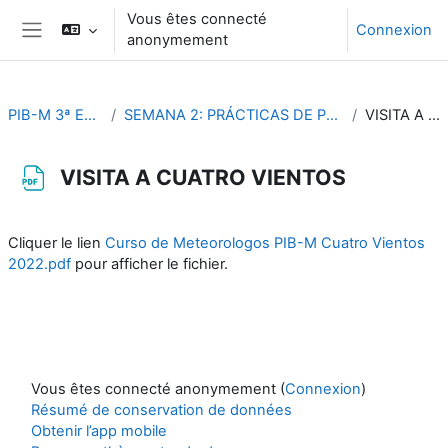
Passer au contenu principal
Vous êtes connecté
Connexion
anonymement
Panneau latéral
PIB-M 3ª Edición (fase práctica)
SEMANA 2: PRÁCTICAS DE PREDICCION METEOROLÓGICA AERONAUTICA
VISITA A CUATRO VIENTOS
VISITA A CUATRO VIENTOS
Conditions d’achèvement
Cliquer le lien
Curso de Meteorologos PIB-M Cuatro Vientos
2022.pdf
pour afficher le fichier.
Vous êtes connecté anonymement (
Connexion
)
Résumé de conservation de données
Obtenir l’app mobile