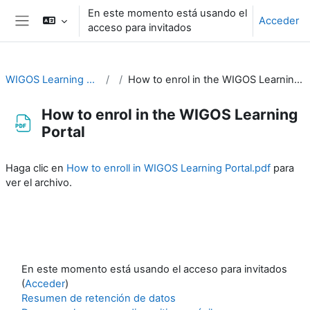
Salta al contenido principal
En este momento está usando el
Acceder
acceso para invitados
Panel lateral
WIGOS Learning Portal
How to enrol in the WIGOS Learning Portal
How to enrol in the WIGOS Learning
Portal
Requisitos de finalización
Haga clic en
How to enroll in WIGOS Learning Portal.pdf
para
ver el archivo.
En este momento está usando el acceso para invitados
(
Acceder
)
Resumen de retención de datos