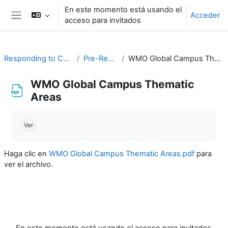
Salta al contenido principal
En este momento está usando el
Acceder
acceso para invitados
Panel lateral
Responding to Challenges
Pre-Readings
WMO Global Campus Thematic Areas
WMO Global Campus Thematic
Areas
Requisitos de finalización
Ver
Haga clic en
WMO Global Campus Thematic Areas.pdf
para
ver el archivo.
En este momento está usando el acceso para invitados