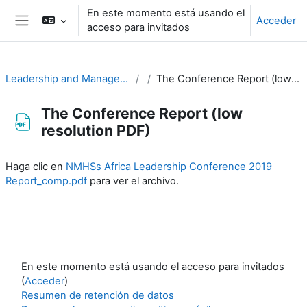
Salta al contenido principal
En este momento está usando el
Acceder
acceso para invitados
Panel lateral
Leadership and Management for RA-I
The Conference Report (low resolution PDF)
The Conference Report (low
resolution PDF)
Requisitos de finalización
Haga clic en
NMHSs Africa Leadership Conference 2019
Report_comp.pdf
para ver el archivo.
En este momento está usando el acceso para invitados
(
Acceder
)
Resumen de retención de datos