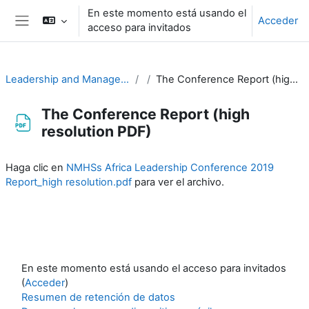
Salta al contenido principal
En este momento está usando el
Acceder
acceso para invitados
Panel lateral
Leadership and Management for RA-I
The Conference Report (high resolution PDF)
The Conference Report (high
resolution PDF)
Requisitos de finalización
Haga clic en
NMHSs Africa Leadership Conference 2019
Report_high resolution.pdf
para ver el archivo.
En este momento está usando el acceso para invitados
(
Acceder
)
Resumen de retención de datos