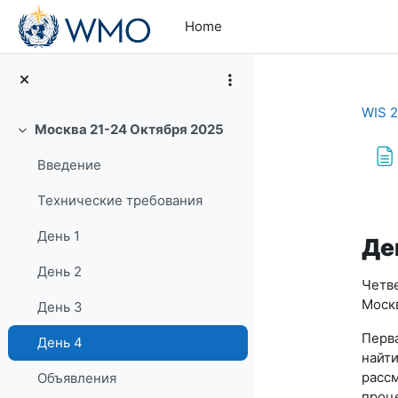
Skip to main content
Home
WIS 2
Москва 21-24 Октября 2025
Collapse
Введение
Com
Технические требования
День 1
Де
День 2
Четве
Моск
День 3
Перва
День 4
найти
рассм
Объявления
проце