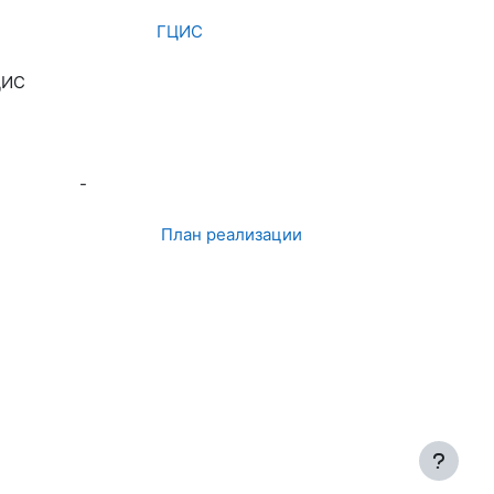
ГЦИС
ЦИС
-
План реализации