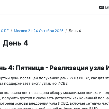
En
.0 RF
Москва 21-24 Октября 2025
День 4
День 4
pletion requirements
нь 4: Пятница - Реализация узла
ртый день посвящен получению данных из ИСВ2, как для эт
ва поддерживает эксплуатацию ИСВ2.
я половина дня посвящена обзору механизмов поиска и подп
, получить доступ и скачивать датасеты как конечный польз
отрены основы внедрения узла ИСВ2, включая сетевую част
дуру регистрации в глобальной инфраструктуре ВМО.