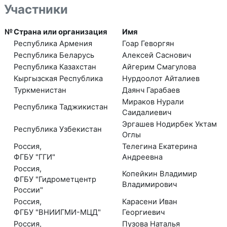
Участники
№
Страна или организация
Имя
Республика Армения
Гоар Геворгян
Республика Беларусь
Алексей Саснович
Республика Казахстан
Айгерим Смагулова
Кыргызская Республика
Нурдоолот Айталиев
Туркменистан
Даянч Гарабаев
Мираков Нурали
Республика Таджикистан
Саидалиевич
Эргашев Нодирбек Уктам
Республика Узбекистан
Оглы
Россия,
Телегина Екатерина
ФГБУ "ГГИ"
Андреевна
Россия,
Копейкин Владимир
ФГБУ "Гидрометцентр
Владимирович
России"
Россия,
Карасени Иван
ФГБУ "ВНИИГМИ-МЦД"
Георгиевич
Россия,
Пузова Наталья