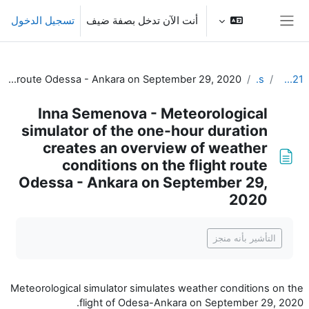
خطى إلى المحتوى الرئيسي
أنت الآن تدخل بصفة ضيف
تسجيل الدخول
واجهة جانبية
Inna Semenova - Meteorological simulator of the one-hour duration creates an overview of weather conditions on the flight route Odessa - Ankara on September 29, 2020
Simulators
CALMet XIV 2021
Inna Semenova - Meteorological
simulator of the one-hour duration
creates an overview of weather
conditions on the flight route
Odessa - Ankara on September 29,
2020
متطلبات الإكمال
التأشير بأنه منجز
Meteorological simulator simulates weather conditions on the
flight of Odesa-Ankara on September 29, 2020.