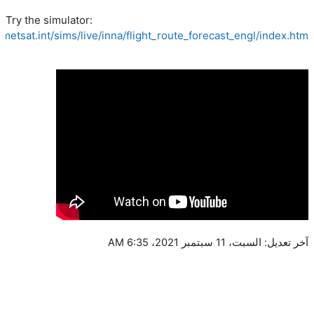
Try the simulator:
eumetsat.int/sims/live/inna/flight_route_forecast_engl/index.htm
آخر تعديل: السبت، 11 سبتمبر 2021، 6:35 AM