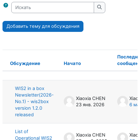
Искать
Искать
Добавить тему для обсуждения
Последн
Обсуждение
Начато
сообщен
Статус
Список обсуждений. Показано 2 из
WIS2 in a box
Newsletter(2026-
Xiaoxia CHEN
Xiao
No.1) - wis2box
23 янв. 2026
6 ма
version 1.2.0
released
List of
Xiaoxia CHEN
Xiao
Operational WIS2