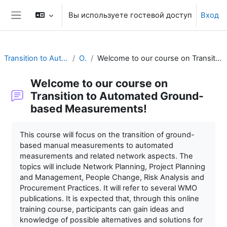
Перейти к основному содержанию
Вы используете гостевой доступ
Вход
Боковая панель
Transition to Automation Training Material
Общее
Welcome to our course on Transition to Automated Ground-based Measurements!
Welcome to our course on
Transition to Automated Ground-
based Measurements!
Требуемые условия завершения
This course will focus on the transition of ground-
based manual measurements to automated
measurements and related network aspects. The
topics will include Network Planning, Project Planning
and Management, People Change, Risk Analysis and
Procurement Practices. It will refer to several WMO
publications. It is expected that, through this online
training course, participants can gain ideas and
knowledge of possible alternatives and solutions for