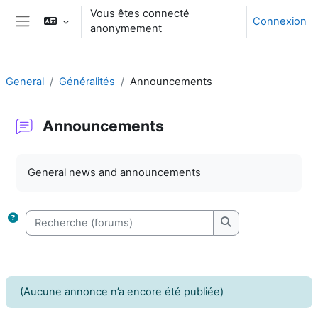
Passer au contenu principal
Vous êtes connecté
Connexion
anonymement
Panneau latéral
General
Généralités
Announcements
Announcements
Conditions d’achèvement
General news and announcements
Recherche (forums)
Recherche (forums
(Aucune annonce n’a encore été publiée)