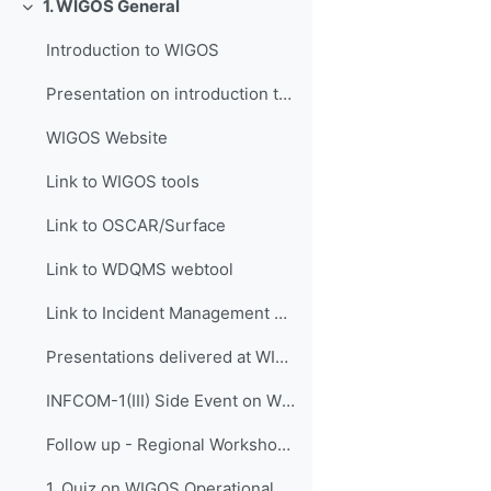
1. WIGOS General
Свернуть
Introduction to WIGOS
Presentation on introduction to WIGOS
WIGOS Website
Link to WIGOS tools
Link to OSCAR/Surface
Link to WDQMS webtool
Link to Incident Management System for RWC (JIRA ECMWF)
Presentations delivered at WIGOS events
INFCOM-1(III) Side Event on WIGOS Tools, 14 April 2021
Follow up - Regional Workshop on WIGOS and WIS 2.0...
1. Quiz on WIGOS Operational Plan (2020 - 2023)_English