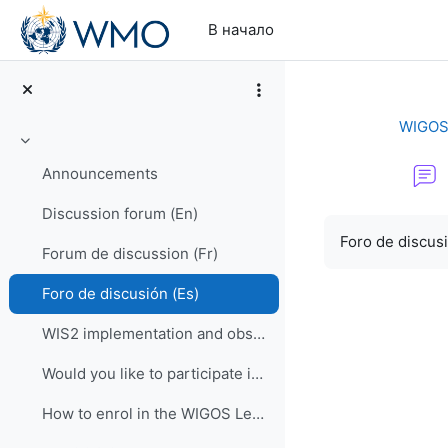
Перейти к основному содержанию
В начало
WIGOS 
Свернуть
Announcements
Discussion forum (En)
Требуемые ус
Foro de discus
Forum de discussion (Fr)
Foro de discusión (Es)
WIS2 implementation and observational data for NWP centers
Would you like to participate in an online OSCAR/Surface training course?
How to enrol in the WIGOS Learning Portal