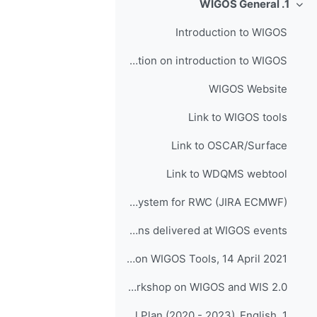
1. WIGOS General
طي
Introduction to WIGOS
Presentation on introduction to WIGOS
WIGOS Website
Link to WIGOS tools
Link to OSCAR/Surface
Link to WDQMS webtool
Link to Incident Management System for RWC (JIRA ECMWF)
Presentations delivered at WIGOS events
INFCOM-1(III) Side Event on WIGOS Tools, 14 April 2021
Follow up - Regional Workshop on WIGOS and WIS 2.0...
1. Quiz on WIGOS Operational Plan (2020 - 2023)_English