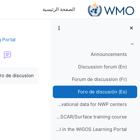
خطى إلى المحتوى الرئيسي
الصفحة الرئيسية
 Portal
طي
Announcements
Discussion forum (En)
متطلبات الإكمال
ro de discusion
Forum de discussion (Fr)
Foro de discusión (Es)
WIS2 implementation and observational data for NWP centers
Would you like to participate in an online OSCAR/Surface training course?
How to enrol in the WIGOS Learning Portal