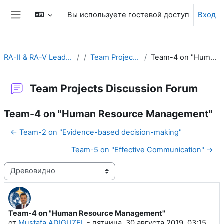
Перейти к основному содержанию
Вы используете гостевой доступ
Вход
Боковая панель
RA-II & RA-V Leadership and Management
Team Projects Discussion Forum
Team-4 on "Human Resource Management"
Team Projects Discussion Forum
Team-4 on "Human Resource Management"
← Team-2 on "Evidence-based decision-making"
Team-5 on "Effective Communication" →
Режим отображения
Team-4 on "Human Resource Management"
Количество ответов: 0
от
Mustafa ADIGUZEL
-
пятница, 30 августа 2019, 03:15