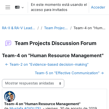
Salta al contenido principal
En este momento está usando el
Acceder
acceso para invitados
Panel lateral
RA-II & RA-V Leadership and Management
Team Projects Discussion Forum
Team-4 on "Human Resource Management"
Team Projects Discussion Forum
Team-4 on "Human Resource Management"
← Team-2 on "Evidence-based decision-making"
Team-5 on "Effective Communication" →
Mostrar modo
Team-4 on "Human Resource Management"
Número de respuestas: 0
de
Mustafa ADIGUZEL
-
viernes, 30 de agosto de 2019,