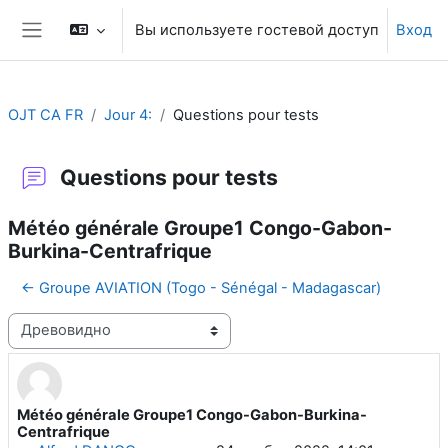
Перейти к основному содержанию
Вы используете гостевой доступ
Вход
Боковая панель
OJT CA FR
Jour 4:
Questions pour tests
Questions pour tests
Météo générale Groupe1 Congo-Gabon-
Burkina-Centrafrique
← Groupe AVIATION (Togo - Sénégal - Madagascar)
Режим отображения
Météo générale Groupe1 Congo-Gabon-Burkina-
Количество ответов: 0
Centrafrique