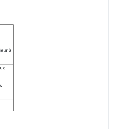
ieur à
oux
s