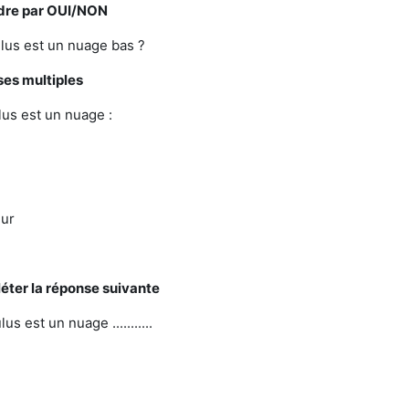
ndre par OUI/NON
us est un nuage bas ?
es multiples
us est un nuage :
eur
éter la réponse suivante
s est un nuage ...........