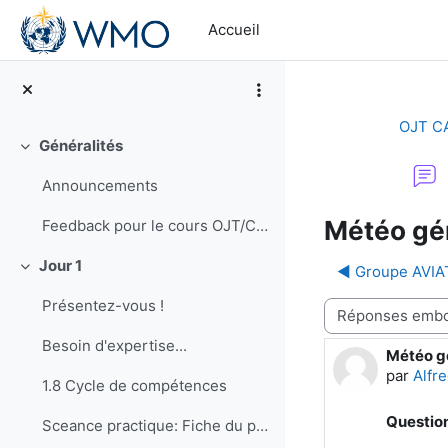
Passer au contenu principal
Accueil
OJT C
Généralités
Replier
Announcements
Météo gé
Feedback pour le cours OJT/CA en RA-I, session française
Jour 1
◀︎ Groupe AVIA
Replier
Présentez-vous !
Type d’affichage
Besoin d'expertise...
Météo g
Nombre d
par
Alfr
1.8 Cycle de compétences
Questio
Sceance practique: Fiche du poste pour un Barrista (faire du cafe)