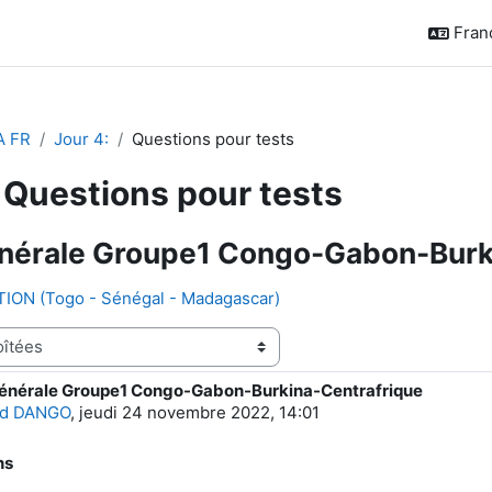
França
A FR
Jour 4:
Questions pour tests
Questions pour tests
nérale Groupe1 Congo-Gabon-Burk
TION (Togo - Sénégal - Madagascar)
énérale Groupe1 Congo-Gabon-Burkina-Centrafrique
e réponses : 0
ed DANGO
,
jeudi 24 novembre 2022, 14:01
ns