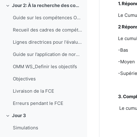
1. Répo
Jour 2: À la recherche des compétences
Replier
Le Cumul
Guide sur les compétences OMM
2 Répons
Recueil des cadres de compétences de l'OMM (EN)
Le cumul
Lignes directrices pour l'évaluation des compétences pour la fourniture de services climatologiques (EN)
-Bas
Guide sur l’application de normes d’enseignement et de formation professionnelle en météorologie et en hydrologie
-Moyen
OMM WS_Definir les objectifs
-Supéri
Objectives
Livraison de la FCE
3. Compl
Erreurs pendant le FCE
Le cumulu
Jour 3
Replier
Simulations