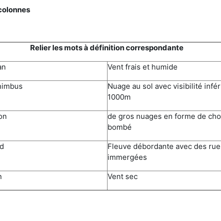
colonnes
Relier les mots à définition correspondante
an
Vent frais et humide
nimbus
Nuage au sol avec visibilité infér
1000m
on
de gros nuages en forme de ch
bombé
rd
Fleuve débordante avec des rue
immergées
n
Vent sec