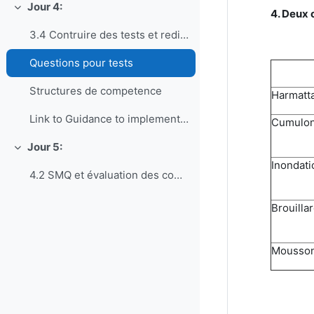
Jour 4:
Replier
4. Deux 
3.4 Contruire des tests et rediger des questions pour EC
Questions pour tests
Structures de competence
Harmatt
Link to Guidance to implement a Competency Management System (Aviation)
Cumulo
Jour 5:
Replier
Inondati
4.2 SMQ et évaluation des compétences
Brouilla
Mousso