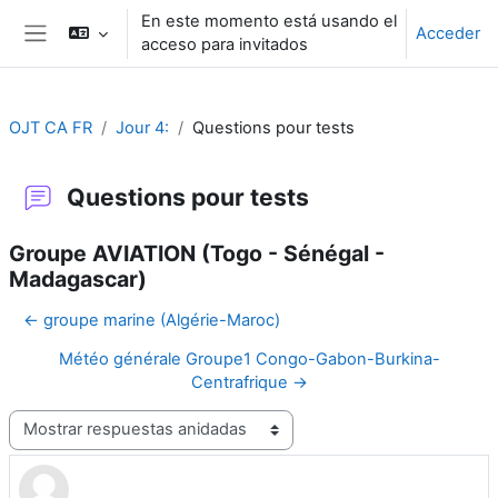
Salta al contenido principal
En este momento está usando el
Acceder
acceso para invitados
Panel lateral
OJT CA FR
Jour 4:
Questions pour tests
Questions pour tests
Groupe AVIATION (Togo - Sénégal -
Madagascar)
← groupe marine (Algérie-Maroc)
Météo générale Groupe1 Congo-Gabon-Burkina-
Centrafrique →
Mostrar modo