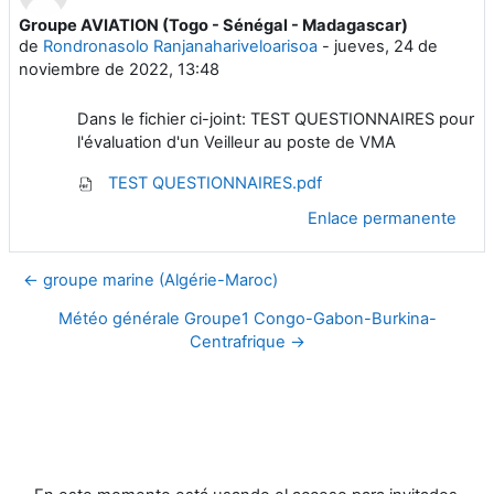
Groupe AVIATION (Togo - Sénégal - Madagascar)
Número de respuestas: 0
de
Rondronasolo Ranjanahariveloarisoa
-
jueves, 24 de
noviembre de 2022, 13:48
Dans le fichier ci-joint: TEST QUESTIONNAIRES pour
l'évaluation d'un Veilleur au poste de VMA
TEST QUESTIONNAIRES.pdf
Enlace permanente
← groupe marine (Algérie-Maroc)
Météo générale Groupe1 Congo-Gabon-Burkina-
Centrafrique →